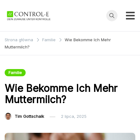
Przejdź
do
treści
Control-
Dein Zuhause
unter Kontrolle
E
Strona główna
Familie
Wie Bekomme Ich Mehr
Muttermilch?
Familie
Wie Bekomme Ich Mehr
Muttermilch?
Tim Gottschalk
2 lipca, 2025