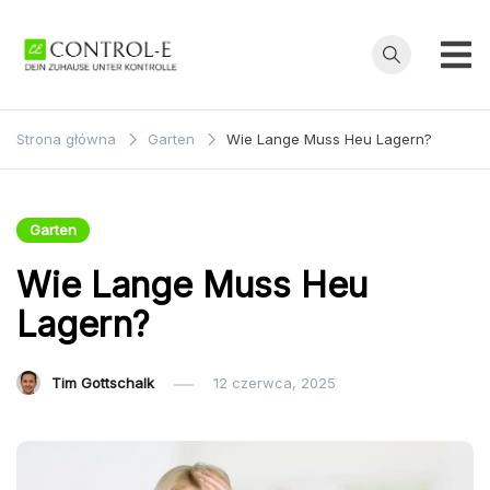
Przejdź
do
treści
Control-
Dein Zuhause
unter Kontrolle
E
Strona główna
Garten
Wie Lange Muss Heu Lagern?
Garten
Wie Lange Muss Heu
Lagern?
Tim Gottschalk
12 czerwca, 2025