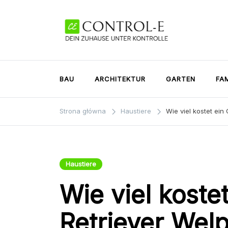
Przejdź
do
treści
Control-E
Dein Zuhause unter Kontrolle
BAU
ARCHITEKTUR
GARTEN
FAM
Strona główna
Haustiere
Wie viel kostet ein
Haustiere
Wie viel koste
Retriever Wel